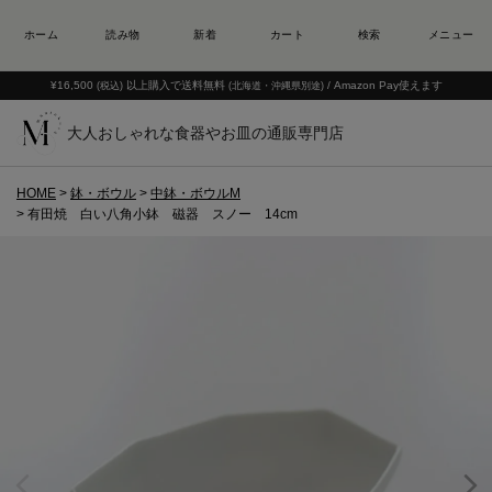
¥16,500
以上購入で送料無料
/ Amazon Pay使えます
(税込)
(北海道・沖縄県別途)
大人おしゃれな食器やお皿の通販専門店
HOME
鉢・ボウル
中鉢・ボウルM
有田焼 白い八角小鉢 磁器 スノー 14cm