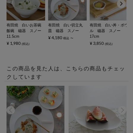
有田焼 白いお茶碗
有田焼 白い切立丸
有田焼 白い丼・ボウ
飯碗 磁器 スノー
皿 磁器 スノー
ル 磁器 スノー
11.5cm
17cm
¥
4,180
税込
〜
¥
1,980
¥
3,850
税込
税込
この商品を見た人は、こちらの商品もチェッ
クしています