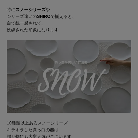
特に
スノーシリーズ
や
シリーズ違いの
SHIRO
で揃えると、
白で統一感されて、
洗練された印象になります
10種類以上あるスノーシリーズ
キラキラした真っ白の器は
贈り物にも大変人気がございます