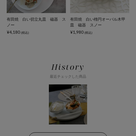
器
有田焼 白い切立丸皿 磁器 ス
有田焼 白い楕円オーバル木甲
ノー
皿 磁器 スノー
¥4,180
¥1,980
¥
(税込)
(税込)
History
最近チェックした商品