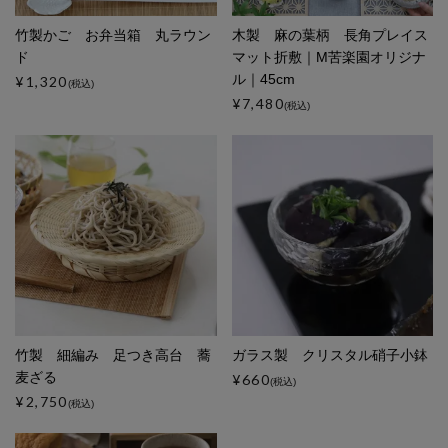
竹製かご お弁当箱 丸ラウン
木製 麻の葉柄 長角プレイス
ド
マット折敷｜M苦楽園オリジナ
ル｜45cm
¥1,320
(税込)
¥7,480
(税込)
竹製 細編み 足つき高台 蕎
ガラス製 クリスタル硝子小鉢
麦ざる
¥660
(税込)
¥2,750
(税込)