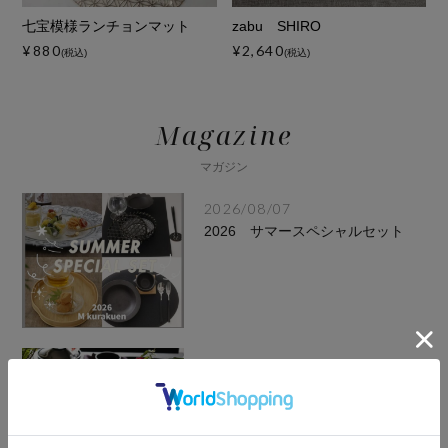
七宝模様ランチョンマット
zabu SHIRO
¥880
¥2,640
(税込)
(税込)
Magazine
マガジン
2026/08/07
2026 サマースペシャルセット
2026/07/13
16年間販売して分かった、本当に
長く愛される食器とは【M苦楽
園】