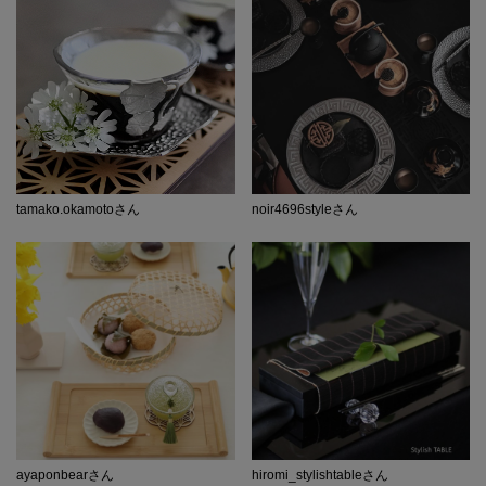
tamako.okamotoさん
noir4696styleさん
ayaponbearさん
hiromi_stylishtableさん