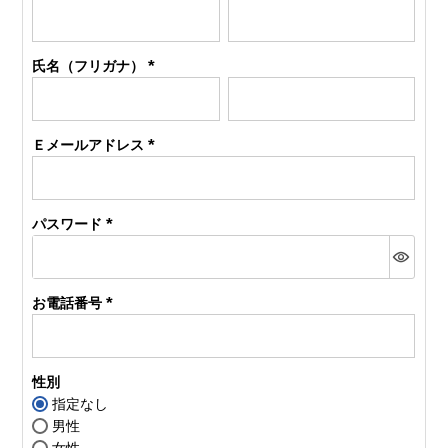
(必
須)
氏名（フリガナ）
(必
須)
Ｅメールアドレス
(必
須)
パスワード
(必
須)
お電話番号
(必
須)
性別
指定なし
男性