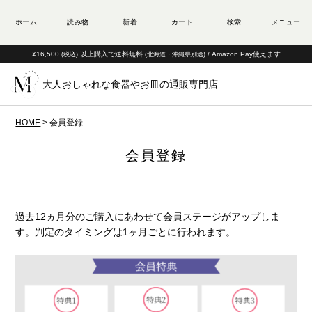
¥16,500
以上購入で送料無料
/ Amazon Pay使えます
(税込)
(北海道・沖縄県別途)
大人おしゃれな食器やお皿の通販専門店
HOME
会員登録
会員登録
過去12ヵ月分のご購入にあわせて会員ステージがアップしま
す。
判定のタイミングは1ヶ月ごとに行われます。