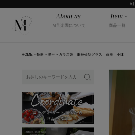
¥1
About us
Item
M苦楽園について
商品一覧
HOME
茶器
湯呑
ガラス製 細身菊型グラス 茶器 小鉢