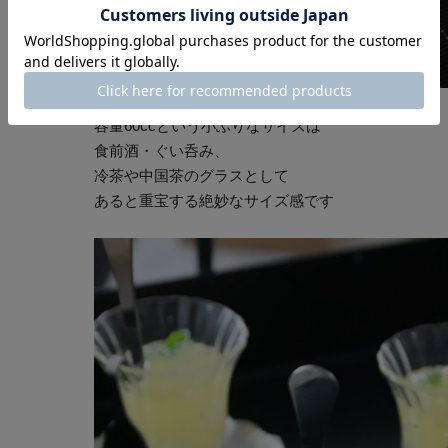
容量60ccという小ぶりなサイズは
食前酒・ぐい呑み、
冷茶や中国茶のグラスとして
あると重宝する絶妙なサイズ感です