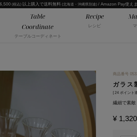
6,500
以上購入で送料無料
/ Amazon Pay使え
(税込)
(北海道・沖縄県別途)
Table
Recipe
Ma
Coordinate
レシピ
マ
テーブルコーディネート
商品番号
053
ガラス
[
24
ポイント進
繊細で素敵
¥
1,320