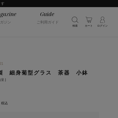
ます
gazine
Guide
ガジン
ご利用ガイド
検索
カート
ログイン
21
製 細身菊型グラス 茶器 小鉢
呈 ]
税込