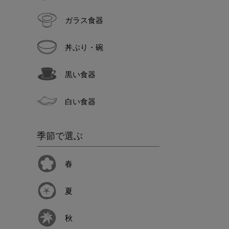
ガラス食器
丼ぶり・碗
黒い食器
白い食器
季節で選ぶ
春
夏
秋