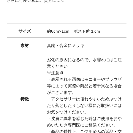
さらに可愛い私に、貴方に…♡
サイズ
約6cm×1cm ポスト約１cm
素材
真鍮・合金にメッキ
劣化の原因になるので、水濡れにはご注
意ください
※注意点
・表示される画像はモニターやブラウザ
等によって実際の商品と若干異なる場合
がございます。
特徴
・アクセサリーは壊れやすいためぶつけ
たり落としたりしない様にお取扱いには
お気をつけください。
・皮膚に異常を感じた時はご使用をおや
めいただき専門医にご相談ください。
・商品の特性上、ご使用済みの返品・交