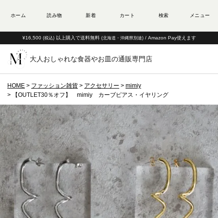
¥16,500
以上購入で送料無料
/ Amazon Pay使えます
(税込)
(北海道・沖縄県別途)
大人おしゃれな食器やお皿の通販専門店
HOME
ファッション雑貨
アクセサリー
mimiy
【OUTLET30％オフ】 mimiy カーブピアス・イヤリング