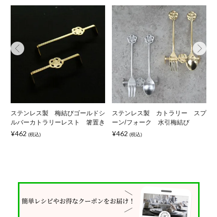
製
ステンレス製 梅結びゴールドシ
ステンレス製 カトラリー スプ
ルバーカトラリーレスト 箸置き
ーン/フォーク 水引梅結び
¥462
¥462
(税込)
(税込)