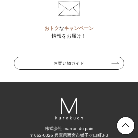
おトク
な
キャンペーン
情報をお届け！
お買い物ガイド
株式会社 marron du pain
〒662-0026 兵庫県西宮市獅子ケ口町3-3