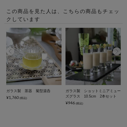
この商品を見た人は、こちらの商品もチェッ
クしています
ン
ガラス製 茶器 菊型湯呑
ガラス製 ショットミニアミュー
ズグラス 10.5cm 2本セット
¥1,760
(税込)
¥946
(税込)