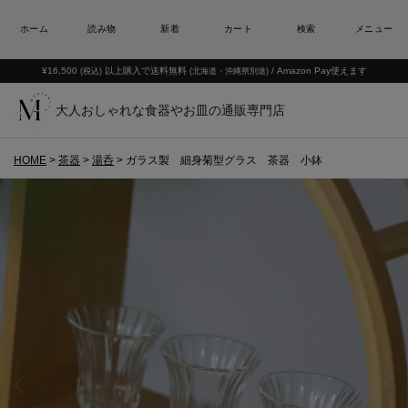
¥16,500
以上購入で送料無料
/ Amazon Pay使えます
(税込)
(北海道・沖縄県別途)
大人おしゃれな食器やお皿の通販専門店
HOME
茶器
湯呑
ガラス製 細身菊型グラス 茶器 小鉢