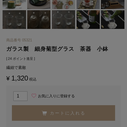
商品番号
05321
ガラス製 細身菊型グラス 茶器 小鉢
[
24
ポイント進呈 ]
繊細で素敵
1,320
¥
税込
お気に入りに登録する
カートに入れる