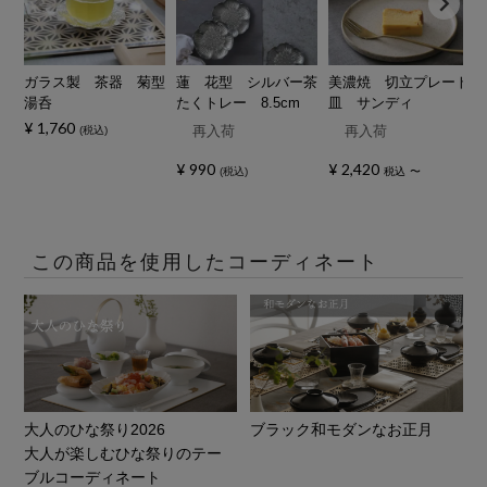
ガラス製 茶器 菊型
蓮 花型 シルバー茶
美濃焼 切立プレート
湯呑
たくトレー 8.5cm
皿 サンディ
¥
1,760
再入荷
再入荷
税込
¥
990
¥
2,420
税込
税込
〜
この商品を使用したコーディネート
大人のひな祭り2026
ブラック和モダンなお正月
大人が楽しむひな祭りのテー
ブルコーディネート