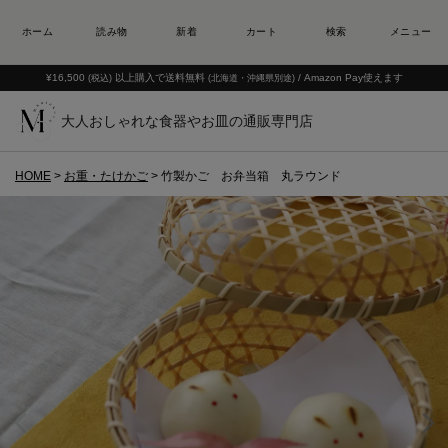
¥16,500
以上購入で送料無料
/ Amazon Pay使えます
(税込)
(北海道・沖縄県別途)
大人おしゃれな食器やお皿の通販専門店
HOME
お重・たけかご
竹製かご お弁当箱 丸ラウンド