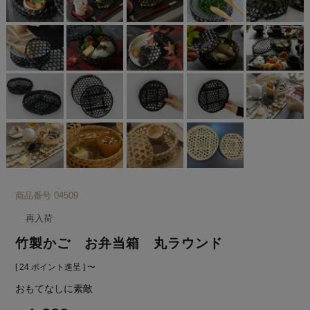
商品番号
04509
再入荷
竹製かご お弁当箱 丸ラウンド
[
24
ポイント進呈 ]
〜
おもてなしに素敵