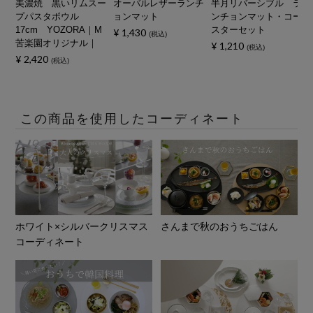
美濃焼 黒いリムスー
オーバルレザーランチ
半月リバーシブル ラ
プパスタボウル
ョンマット
ンチョンマット・コー
17cm YOZORA｜M
スターセット
¥
1,430
税込
苦楽園オリジナル｜
¥
1,210
税込
¥
2,420
税込
この商品を使用したコーディネート
ホワイト×シルバークリスマス
さんまで秋のおうちごはん
コーディネート