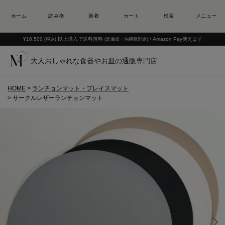
¥16,500
以上購入で送料無料
/ Amazon Pay使えます
(税込)
(北海道・沖縄県別途)
大人おしゃれな食器やお皿の通販専門店
HOME
ランチョンマット・プレイスマット
サークルレザーランチョンマット