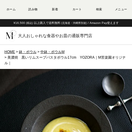
¥16,500
以上購入で送料無料
/ Amazon Pay使えます
(税込)
(北海道・沖縄県別途)
大人おしゃれな食器やお皿の通販専門店
HOME
鉢・ボウル
中鉢・ボウルM
美濃焼 黒いリムスープパスタボウル17cm YOZORA｜M苦楽園オリジナ
ル｜