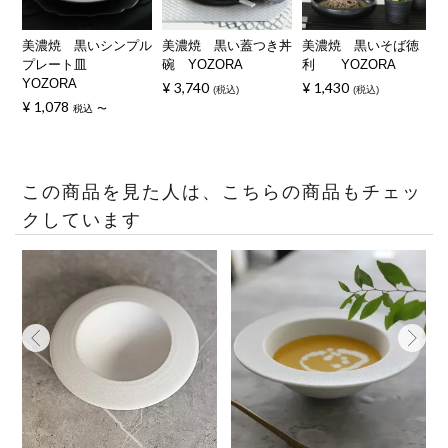
美濃焼 黒いシンプル
美濃焼 黒い蓋つき丼
美濃焼 黒いそば徳
プレート皿
碗 YOZORA
利 YOZORA
YOZORA
¥
3,740
¥
1,430
税込
税込
¥
1,078
税込
〜
この商品を見た人は、こちらの商品もチェッ
クしています