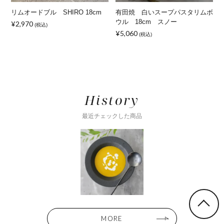
リムオードブル SHIRO 18cm
有田焼 白いスープパスタリムボ
ウル 18cm スノー
¥2,970
(税込)
¥5,060
(税込)
¥
History
最近チェックした商品
MORE