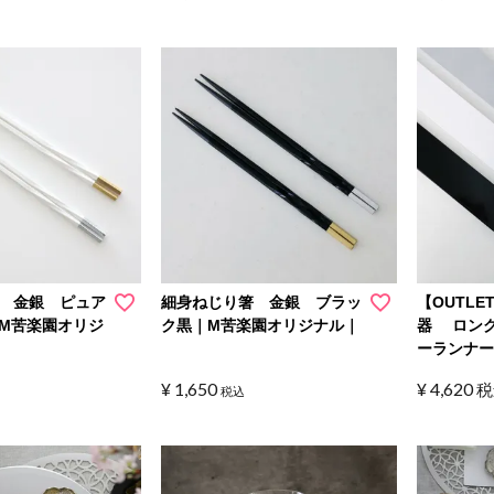
 金銀 ピュア
細身ねじり箸 金銀 ブラッ
【OUTLE
M苦楽園オリジ
ク黒｜M苦楽園オリジナル｜
器 ロン
ーランナー
¥
1,650
¥
4,620
税
税込