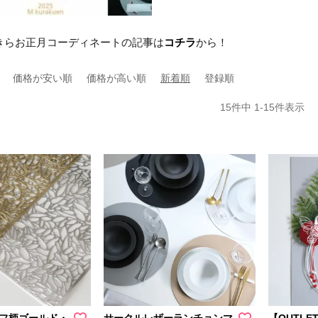
らきらお正月コーディネートの記事は
コチラ
から！
価格が安い順
価格が高い順
新着順
登録順
15
件中
1
-
15
件表示
ーフ柄ゴールド・
サークルレザーランチョンマ
【OUTLE