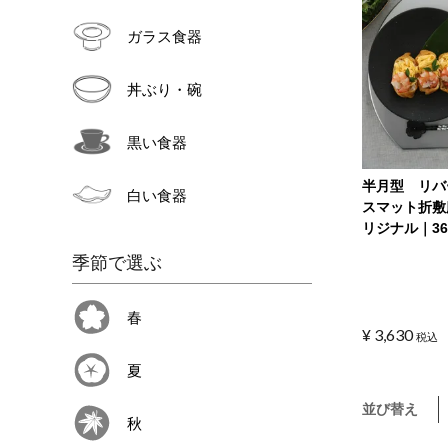
ガラス食器
丼ぶり・碗
黒い食器
半月型 リバ
白い食器
スマット折敷
リジナル｜36
季節で選ぶ
春
¥
3,630
税込
夏
並び替え
秋