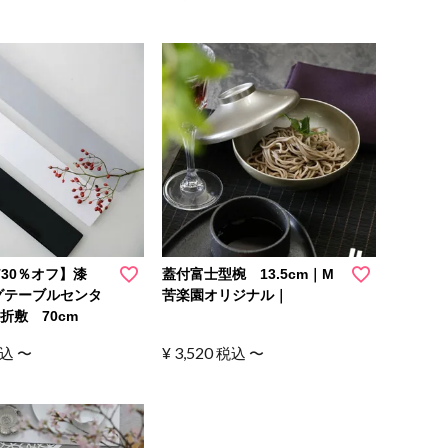
T30％オフ】漆
蓋付富士型椀 13.5cm｜M
グテーブルセンタ
苦楽園オリジナル｜
折敷 70cm
¥
3,520
込
〜
税込
〜