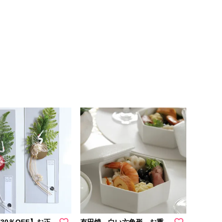
T30％OFF】お正
有田焼 白い六角形 お重