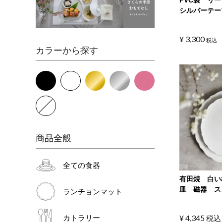
シルバーテー
¥
3,300
税込
カラーから探す
商品全般
全ての食器
有田焼 白い
皿 磁器 ス
ランチョンマット
¥
4,345
カトラリー
税込