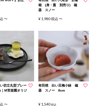
り
箱 (身・蓋 別売り) 磁
器 スノー
¥
1,980
込
〜
税込
〜
黒い切立丸型プレー
有田焼 白い豆梅小鉢 磁
RA｜M苦楽園オリジ
器 スノー 8cm
¥
1,540
込
〜
税込