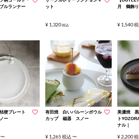
ブルランナー
ット
月 鶴飾
¥
1,320
¥
1,540
税
税込
桔梗プレート
有田焼 白いバルーンボウル
美濃焼 
ノー
カップ 磁器 スノー
トYOZO
ナル｜
¥
1,265
¥
2,200
〜
税込
〜
税