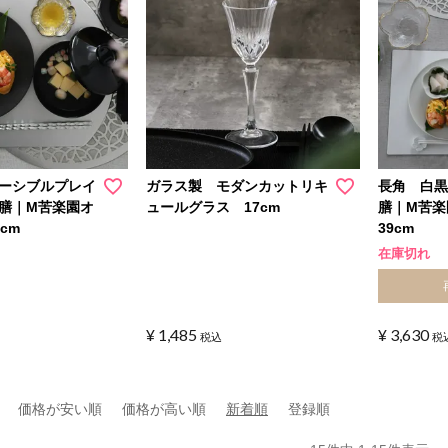
ーシブルプレイ
ガラス製 モダンカットリキ
長角 白
膳｜M苦楽園オ
ュールグラス 17cm
膳｜M苦楽
cm
39cm
在庫切れ
¥
1,485
¥
3,630
税込
税
価格が安い順
価格が高い順
新着順
登録順