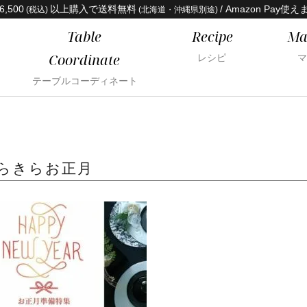
6,500
以上購入で送料無料
/ Amazon Pay使え
(税込)
(北海道・沖縄県別途)
Table
Recipe
Ma
Coordinate
レシピ
マ
テーブルコーディネート
きらきらお正月