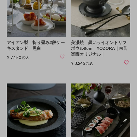
アイアン製 折り畳み2段ケー
美濃焼 黒いライオントリフ
キスタンド 黒白
ボウル9cm YOZORA｜M苦
楽園オリジナル｜
¥
7,150
税込
¥
3,245
税込