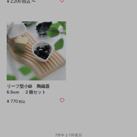
¥
2,200
税込
〜
リーフ型小鉢 陶磁器
6.5cm ２個セット
¥
770
税込
7
件中
1
-
7
件表示