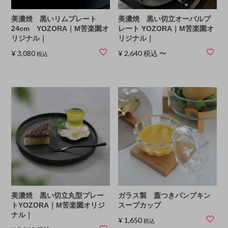
美濃焼 黒いリムプレート
美濃焼 黒い切立オーバルプ
24cm YOZORA｜M苦楽園オ
レート YOZORA｜M苦楽園オ
リジナル｜
リジナル｜
¥
3,080
¥
2,640
税込
〜
税込
美濃焼 黒い切立丸型プレー
ガラス製 蓋つきパンプキン
トYOZORA｜M苦楽園オリジ
スープカップ
ナル｜
¥
1,650
税込