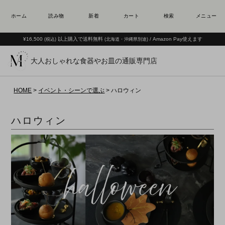
¥16,500
以上購入で送料無料
/ Amazon Pay使えます
(税込)
(北海道・沖縄県別途)
大人おしゃれな食器やお皿の通販専門店
HOME
イベント・シーンで選ぶ
ハロウィン
ハロウィン