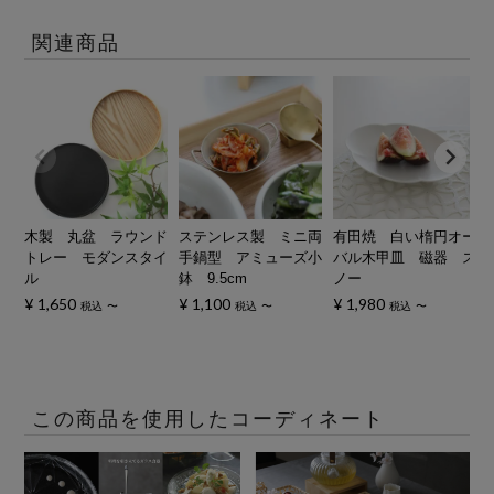
関連商品
木製 丸盆 ラウンド
ステンレス製 ミニ両
有田焼 白い楕円オー
トレー モダンスタイ
手鍋型 アミューズ小
バル木甲皿 磁器 ス
ル
鉢 9.5cm
ノー
¥
1,650
¥
1,100
¥
1,980
税込
〜
税込
〜
税込
〜
この商品を使用したコーディネート