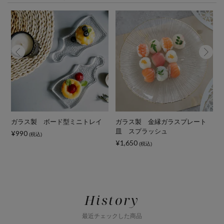
ガラス製 ボード型ミニトレイ
ガラス製 金縁ガラスプレート
皿 スプラッシュ
¥990
¥
(税込)
¥1,650
(税込)
History
最近チェックした商品