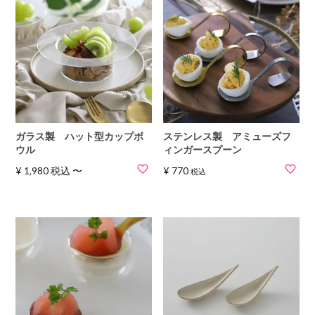
ガラス製 ハット型カップボ
ステンレス製 アミューズフ
ウル
ィンガースプーン
¥
1,980
税込
〜
¥
770
税込