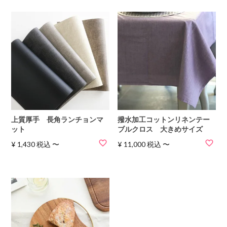
上質厚手 長角ランチョンマ
撥水加工コットンリネンテー
ット
ブルクロス 大きめサイズ
¥
1,430
税込
〜
¥
11,000
税込
〜