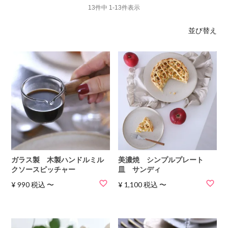
13
件中
1
-
13
件表示
並び替え
ガラス製 木製ハンドルミル
美濃焼 シンプルプレート
クソースピッチャー
皿 サンディ
¥
990
税込
〜
¥
1,100
税込
〜