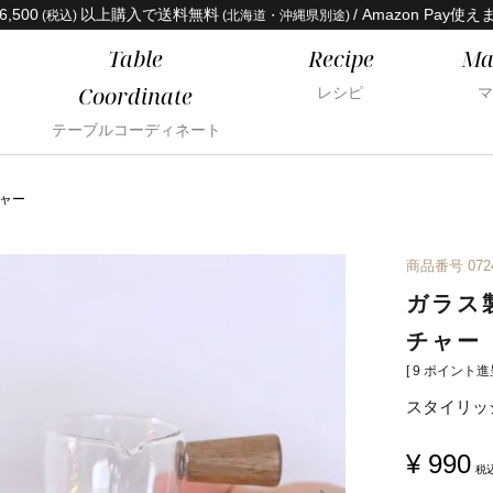
6,500
以上購入で送料無料
/ Amazon Pay使え
(税込)
(北海道・沖縄県別途)
Table
Recipe
Ma
Coordinate
レシピ
マ
テーブルコーディネート
ャー
商品番号
072
ガラス
チャー
[
9
ポイント進呈
スタイリッ
¥
990
税