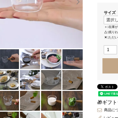
サイズ
○
在庫が
△
残りわ
✕
ただい
🎁ギフ
商品に
レビュ