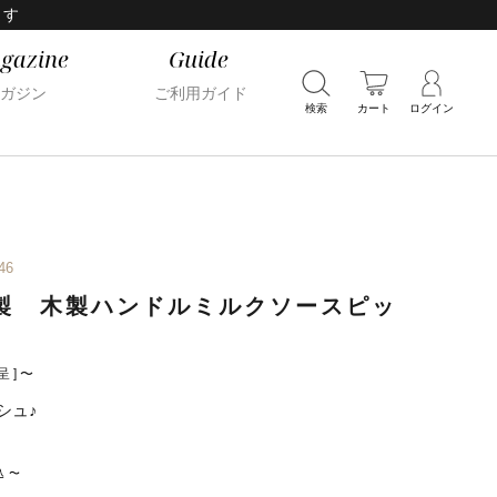
ます
gazine
Guide
ガジン
ご利用ガイド
検索
カート
ログイン
46
製 木製ハンドルミルクソースピッ
 ]
〜
シュ♪
込
〜