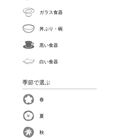
ガラス食器
丼ぶり・碗
黒い食器
白い食器
季節で選ぶ
春
夏
秋