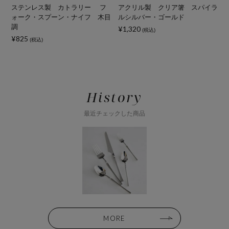
リ
ステンレス製 カトラリー フ
アクリル製 クリア箸 スパイラ
ォーク・スプーン・ナイフ 木目
ルシルバー・ゴールド
調
¥1,320
¥
(税込)
¥825
(税込)
History
最近チェックした商品
MORE