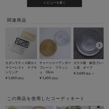
レビューを書く
関連商品
モダンラティス柄カト
チャージャーアンダー
ガラス製 銀箔プレー
ラリーレスト ナプキ
プレート フラッシ
ト皿 オーブ
ンリング
ュ 33cm
¥
3,630
税込
〜
¥
1,650
¥
1,650
税込
税込
この商品を使用したコーディネート