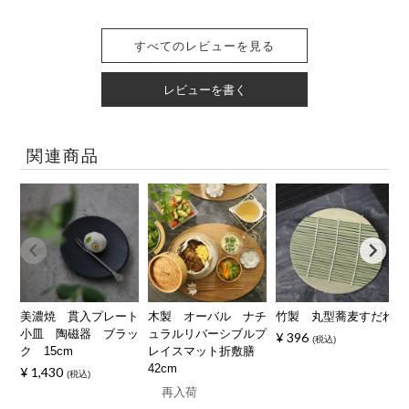
すべてのレビューを見る
レビューを書く
関連商品
美濃焼 貫入プレート
木製 オーバル ナチ
竹製 丸型蕎麦すだれ
小皿 陶磁器 ブラッ
ュラルリバーシブルプ
¥
396
税込
ク 15cm
レイスマット折敷膳
42cm
¥
1,430
税込
再入荷