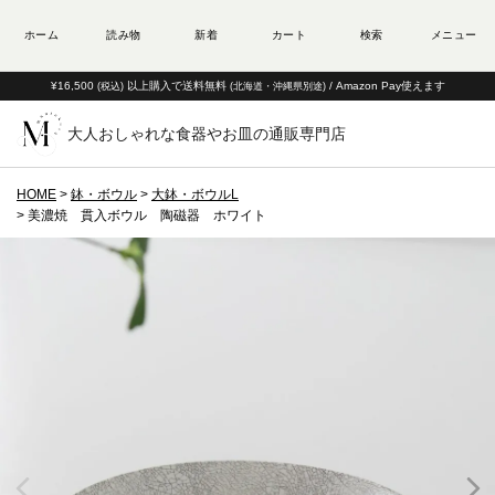
¥16,500
以上購入で送料無料
/ Amazon Pay使えます
(税込)
(北海道・沖縄県別途)
大人おしゃれな食器やお皿の通販専門店
HOME
鉢・ボウル
大鉢・ボウルL
美濃焼 貫入ボウル 陶磁器 ホワイト