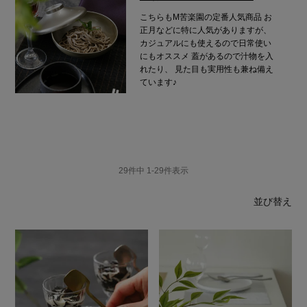
こちらもM苦楽園の定番人気商品
お
正月などに特に人気がありますが、
カジュアルにも使えるので日常使い
にもオススメ
蓋があるので汁物を入
れたり、
見た目も実用性も兼ね備え
ています♪
29
件中
1
-
29
件表示
並び替え