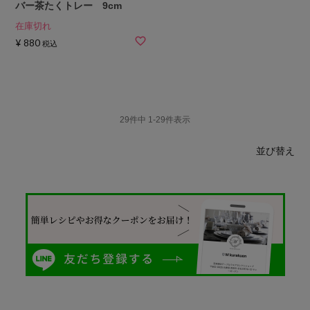
バー茶たくトレー 9cm
在庫切れ
¥
880
税込
29
件中
1
-
29
件表示
並び替え