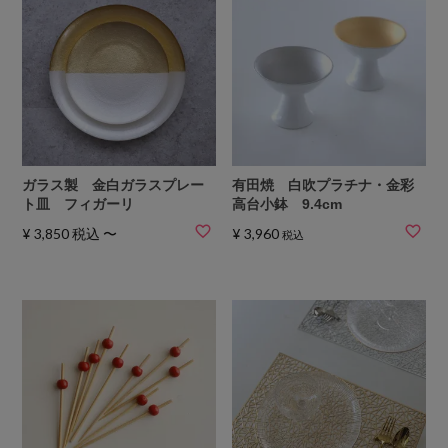
ガラス製 金白ガラスプレー
有田焼 白吹プラチナ・金彩
ト皿 フィガーリ
高台小鉢 9.4cm
¥
3,850
税込
〜
¥
3,960
税込