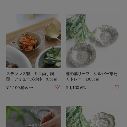
ステンレス製 ミニ両手鍋
蓮の葉リーフ シルバー茶た
型 アミューズ小鉢 9.5cm
くトレー 10.3cm
¥
1,100
税込
〜
¥
1,100
税込