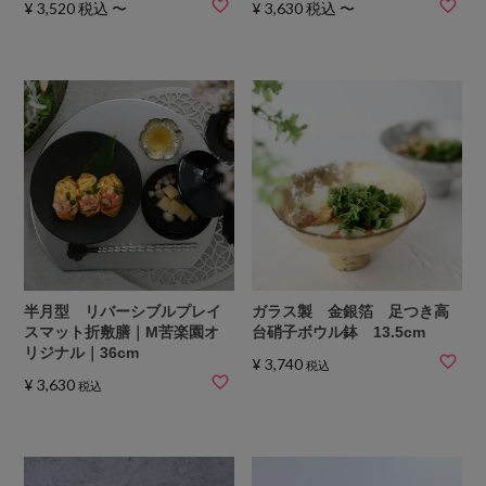
¥
3,520
税込
〜
¥
3,630
税込
〜
半月型 リバーシブルプレイ
ガラス製 金銀箔 足つき高
スマット折敷膳｜M苦楽園オ
台硝子ボウル鉢 13.5cm
リジナル｜36cm
¥
3,740
税込
¥
3,630
税込