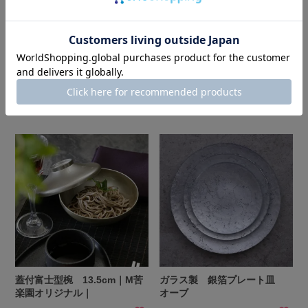
PVC製 リーフ柄ゴールド・
ガラス製 カット硝子 切
シルバーテーブルランナー
子 四角小鉢 4.8cm ゴー
ルド・シルバー
¥
3,300
税込
¥
2,640
税込
蓋付富士型椀 13.5cm｜M苦
ガラス製 銀箔プレート皿
楽園オリジナル｜
オーブ