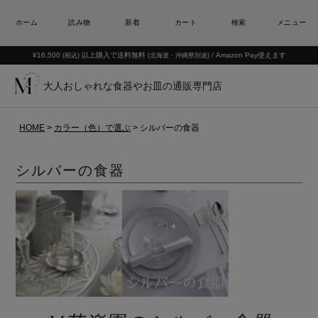
¥16,500
以上購入で送料無料
/ Amazon Pay使えます
(税込)
(北海道・沖縄県別途)
大人おしゃれな食器やお皿の通販専門店
HOME
カラー（色）で選ぶ
シルバーの食器
シルバーの食器