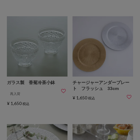
ガラス製 香菊冷茶小鉢
チャージャーアンダープレー
ト フラッシュ 33cm
再入荷
¥
1,650
税込
¥
1,650
税込