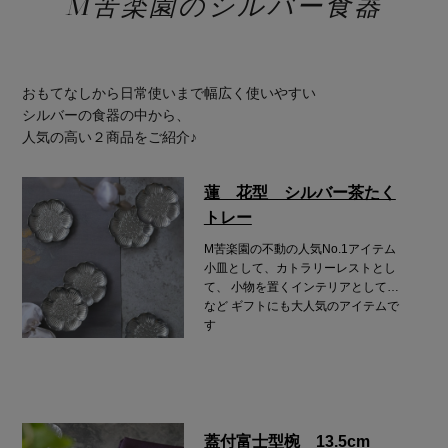
M苦楽園のシルバー食器
おもてなしから日常使いまで幅広く使いやすい
シルバーの食器の中から、
人気の高い２商品をご紹介♪
蓮 花型 シルバー茶たく
トレー
M苦楽園の不動の人気No.1アイテム
小皿として、カトラリーレストとし
て、
小物を置くインテリアとして…
など
ギフトにも大人気のアイテムで
す
蓋付富士型椀 13.5cm