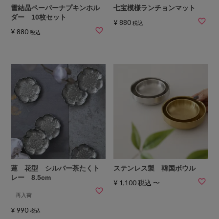
雪結晶ペーパーナプキンホル
七宝模様ランチョンマット
ダー 10枚セット
¥
880
税込
¥
880
税込
蓮 花型 シルバー茶たくト
ステンレス製 韓国ボウル
レー 8.5cm
¥
1,100
税込
〜
再入荷
¥
990
税込