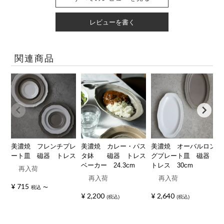
レビューを書く
関連商品
美濃焼 フレンチプレ
美濃焼 カレー・パス
美濃焼 オーバルロン
ート皿 磁器 トレス
タ鉢 磁器 トレス
グプレート皿 磁器
ベーカー 24.3cm
トレス 30cm
再入荷
再入荷
再入荷
¥
715
税込
〜
¥
2,200
¥
2,640
税込
税込