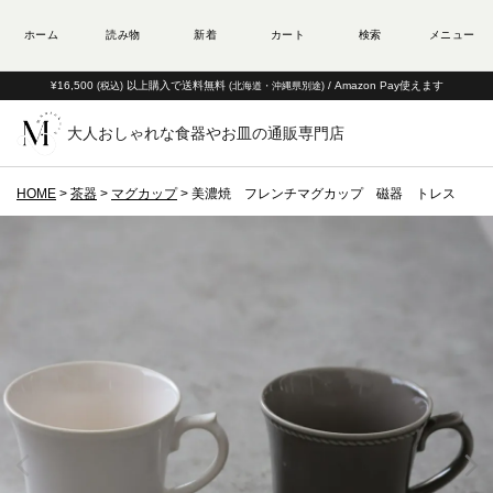
¥16,500
以上購入で送料無料
/ Amazon Pay使えます
(税込)
(北海道・沖縄県別途)
大人おしゃれな食器やお皿の通販専門店
HOME
茶器
マグカップ
美濃焼 フレンチマグカップ 磁器 トレス