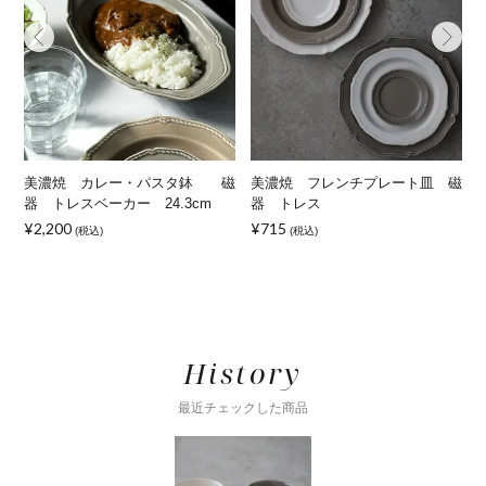
磁
美濃焼 カレー・パスタ鉢 磁
美濃焼 フレンチプレート皿 磁
器 トレスベーカー 24.3cm
器 トレス
¥2,200
¥715
(税込)
(税込)
¥
History
最近チェックした商品