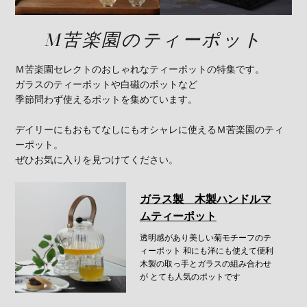
M苦楽園のティーポット
Ｍ苦楽園セレクトのおしゃれなティーポットの特集です。
ガラスのティーポットや白磁のポットなど
季節問わず使えるポットを集めています。
デイリーにもおもてなしにもオシャレに使えるＭ苦楽園のティ
ーポット。
ぜひお気に入りを見つけてください。
ガラス製 木製ハンドルマ
ムティーポット
透明感があり美しい菊モチーフのテ
ィーポット
和にも洋にも使えて便利
木製の取っ手とガラスの組み合わせ
が
とても人気のポットです