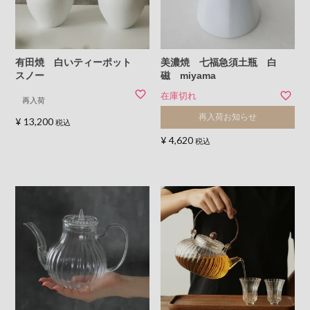
有田焼 白いティーポット
美濃焼 七福急須土瓶 白
スノー
磁 miyama
在庫切れ
再入荷
再入荷お知らせ
¥
13,200
税込
¥
4,620
税込