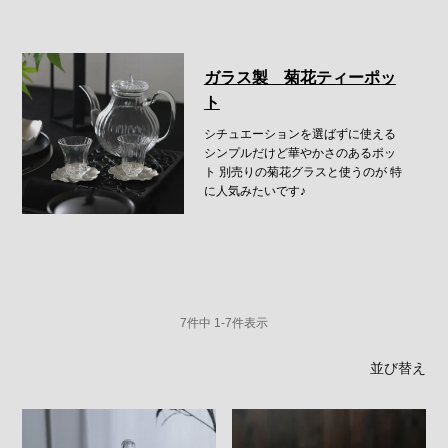
ガラス製 菊花ティーポッ
ト
シチュエーションを選ばずに使える
シンプルだけど華やかさのあるポッ
ト
別売りの菊花グラスと使うのが
特
に人気みたいです♪
7
件中
1
-
7
件表示
並び替え