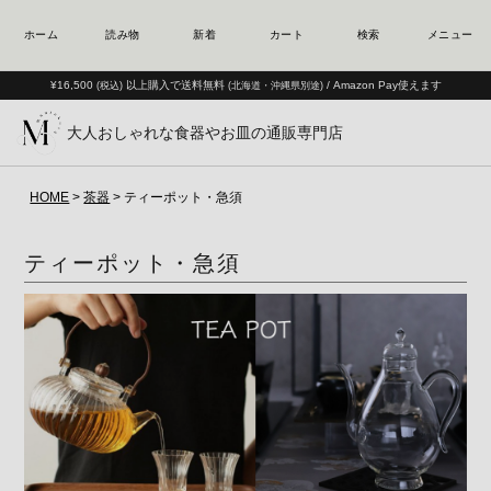
¥16,500
以上購入で送料無料
/ Amazon Pay使えます
(税込)
(北海道・沖縄県別途)
大人おしゃれな食器やお皿の通販専門店
HOME
茶器
ティーポット・急須
ティーポット・急須