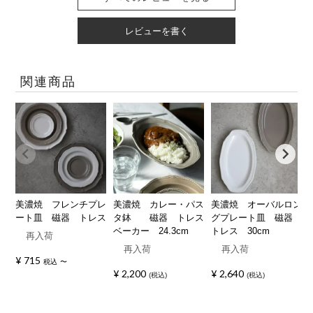
レビューを書く
関連商品
美濃焼 フレンチプレ
美濃焼 カレー・パス
美濃焼 オーバルロン
ート皿 磁器 トレス
タ鉢 磁器 トレス
グプレート皿 磁器
ベーカー 24.3cm
トレス 30cm
再入荷
再入荷
再入荷
¥
715
税込
〜
¥
2,200
¥
2,640
税込
税込