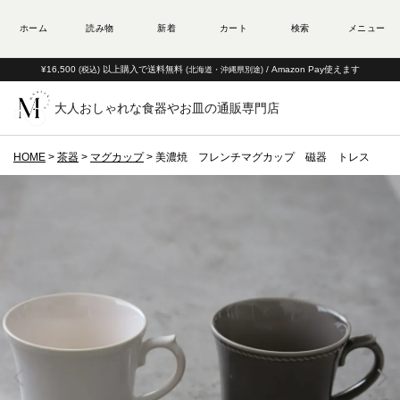
¥16,500
以上購入で送料無料
/ Amazon Pay使えます
(税込)
(北海道・沖縄県別途)
大人おしゃれな食器やお皿の通販専門店
HOME
茶器
マグカップ
美濃焼 フレンチマグカップ 磁器 トレス