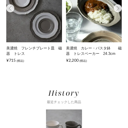
磁
美濃焼 フレンチプレート皿 磁
美濃焼 カレー・パスタ鉢 磁
器 トレス
器 トレスベーカー 24.3cm
¥715
¥2,200
¥
(税込)
(税込)
History
最近チェックした商品