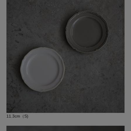
11.3cm（S)