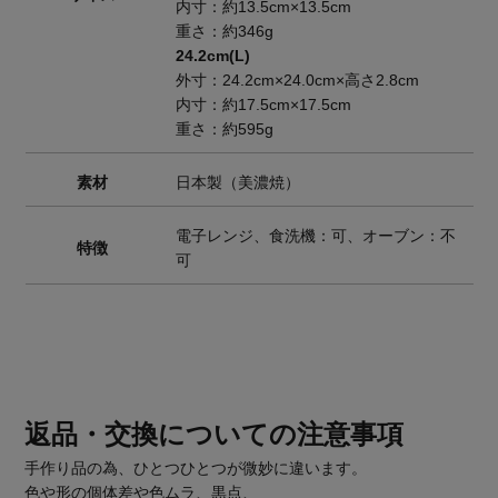
内寸：約13.5cm×13.5cm
重さ：約346g
24.2cm(L)
外寸：24.2cm×24.0cm×高さ2.8cm
内寸：約17.5cm×17.5cm
重さ：約595g
素材
日本製（美濃焼）
電子レンジ、食洗機：可、オーブン：不
特徴
可
返品・交換についての注意事項
手作り品の為、ひとつひとつが微妙に違います。
色や形の個体差や色ムラ、黒点、