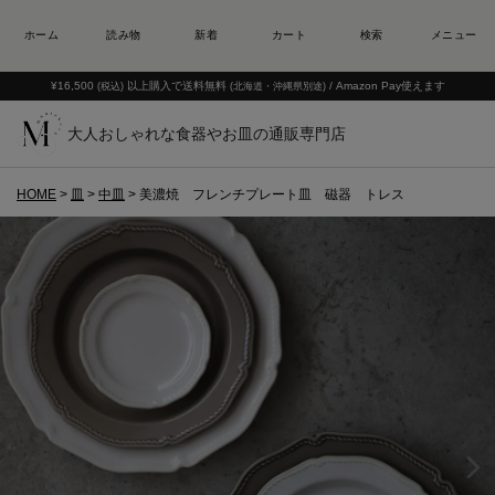
¥16,500
以上購入で送料無料
/ Amazon Pay使えます
(税込)
(北海道・沖縄県別途)
大人おしゃれな食器やお皿の通販専門店
HOME
皿
中皿
美濃焼 フレンチプレート皿 磁器 トレス