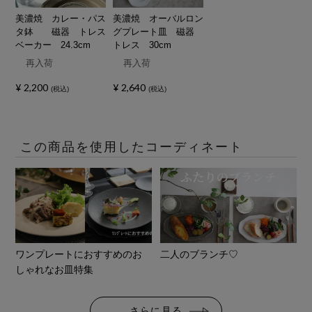
美濃焼 カレー・パス
美濃焼 オーバルロン
タ鉢 磁器 トレス
グプレート皿 磁器
ベーカー 24.3cm
トレス 30cm
再入荷
再入荷
¥
2,200
¥
2,640
税込
税込
この商品を使用したコーディネート
ワンプレートにおすすめのお
二人のブランチ♡
しゃれなお皿特集
さらに見る