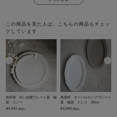
この商品を見た人は、こちらの商品もチェッ
クしています
磁
有田焼 白い桔梗プレート皿 磁
美濃焼 オーバルロングプレート
器 スノー
皿 磁器 トレス 30cm
¥4,345
¥2,640
¥
(税込)
(税込)