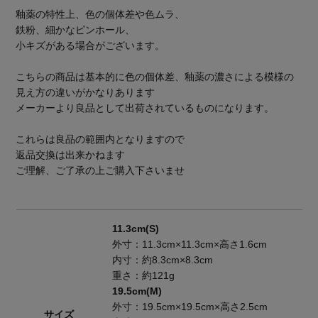
釉薬の特性上、色の個体差や色ムラ、
鉄粉、細かなピンホール、
小キズがある場合がございます。
こちらの商品は基本的に色の個体差、釉薬の濃さによる模様の
見え方の違いがかなりあります
メーカーより良品として出荷されているものになります。
これらは良品の範囲内となりますので
返品交換は出来かねます
ご理解、ご了承の上ご購入下さいませ
11.3cm(S)
外寸：11.3cm×11.3cm×高さ1.6cm
内寸：約8.3cm×8.3cm
重さ：約121g
19.5cm(M)
外寸：19.5cm×19.5cm×高さ2.5cm
サイズ