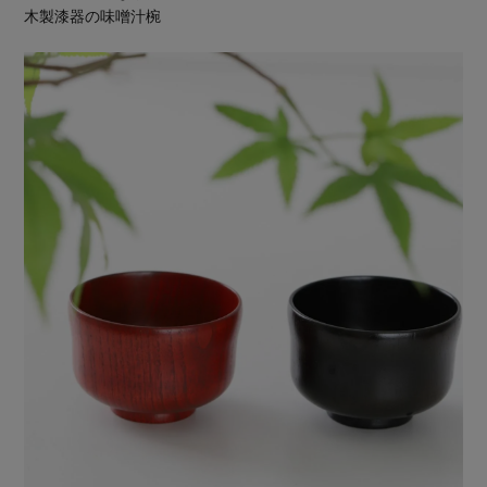
木製漆器の味噌汁椀