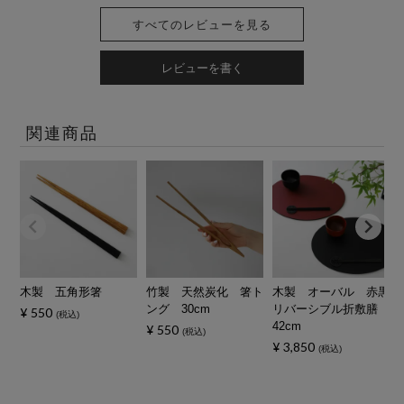
すべてのレビューを見る
レビューを書く
関連商品
木製 五角形箸
竹製 天然炭化 箸ト
木製 オーバル 赤黒
ング 30cm
リバーシブル折敷膳
¥
550
税込
42cm
¥
550
税込
¥
3,850
税込