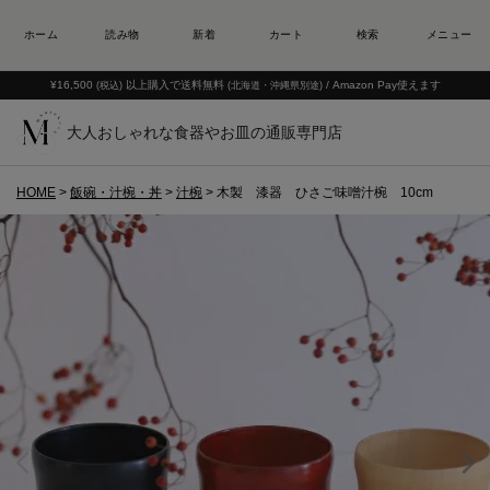
¥16,500
以上購入で送料無料
/ Amazon Pay使えます
(税込)
(北海道・沖縄県別途)
大人おしゃれな食器やお皿の通販専門店
HOME
飯碗・汁椀・丼
汁椀
木製 漆器 ひさご味噌汁椀 10cm