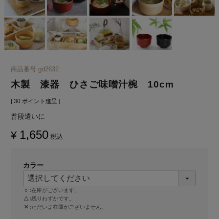
商品番号
gd2632
木製 漆器 ひさご味噌汁椀 10cm
[
30
ポイント進呈 ]
普段遣いに
1,650
¥
税込
カラー
○
在庫がございます。
△
残りわずかです。
✕
ただいま在庫がございません。