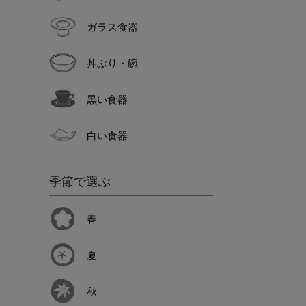
ガラス食器
丼ぶり・碗
黒い食器
白い食器
季節で選ぶ
春
夏
秋