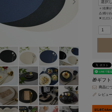
○
在庫が
△
残りわ
✕
ただい
🎁ギフ
商品に
レビュ