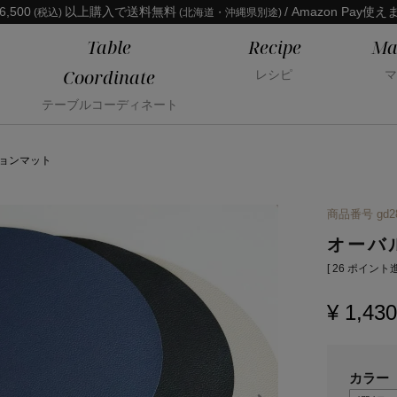
6,500
以上購入で送料無料
/ Amazon Pay使え
(税込)
(北海道・沖縄県別途)
Table
Recipe
Ma
Coordinate
レシピ
マ
テーブルコーディネート
ョンマット
商品番号
gd2
オーバ
[
26
ポイント進
¥
1,430
カラー