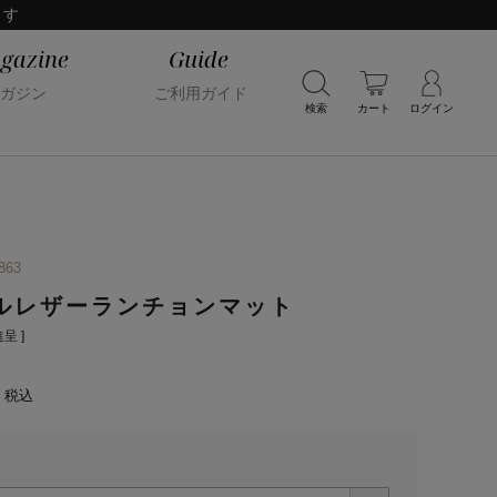
ます
gazine
Guide
ガジン
ご利用ガイド
検索
カート
ログイン
863
ルレザーランチョンマット
呈 ]
税込