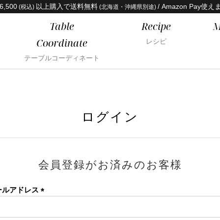
6,500
以上購入で送料無料
/ Amazon Pay使え
(税込)
(北海道・沖縄県別途)
Table
Recipe
M
Coordinate
レシピ
テーブルコーディネート
ログイン
会員登録がお済みのお客様
ールアドレス
(必
須)