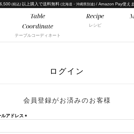
6,500
以上購入で送料無料
/ Amazon Pay使え
(税込)
(北海道・沖縄県別途)
Table
Recipe
M
Coordinate
レシピ
テーブルコーディネート
ログイン
会員登録がお済みのお客様
ールアドレス
(必
須)