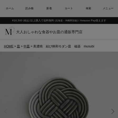
¥16,500
以上購入で送料無料
/ Amazon Pay使えます
(税込)
(北海道・沖縄県別途)
大人おしゃれな食器やお皿の通販専門店
HOME
皿
中皿
美濃焼 結び柄和モダン皿 磁器 musubi