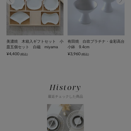
み
美濃焼 木箱入ギフトセット 小
有田焼 白吹プラチナ・金彩高台
皿五個セット 白磁 miyama
小鉢 9.4cm
¥4,400
¥3,960
¥
(税込)
(税込)
History
最近チェックした商品