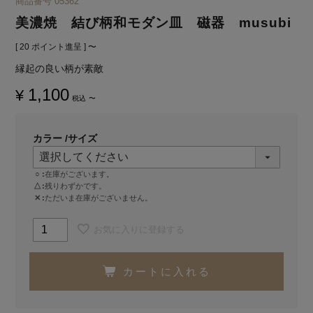
商品番号
05362
美濃焼 結び柄和モダン皿 磁器 musubi
[
20
ポイント進呈 ]
〜
縁起の良い柄が素敵
1,100
¥
税込
〜
カラー
サイズ
○
在庫がございます。
△
残りわずかです。
✕
ただいま在庫がございません。
お気に入りに登録する
カートに入れる