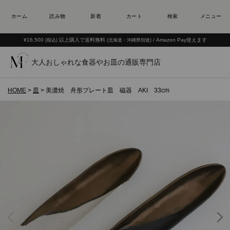
¥16,500
以上購入で送料無料
/ Amazon Pay使えます
(税込)
(北海道・沖縄県別途)
大人おしゃれな食器やお皿の通販専門店
HOME
皿
美濃焼 舟形プレート皿 磁器 AKI 33cm