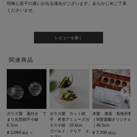
現物と若干の違いが出る場合がございます。あらかじめご了承
くださいませ。
レビューを書く
関連商品
ガラス製 蓋付き て
ガラス製 カット硝
木製 漆器 長角折敷
まり丸型硝子小鉢
子 舟形アミューズガ
｜M苦楽園オリジナル
6.7cm
ラス小鉢 10.6cm
｜46.5cm
ゴールド・クリア エ
¥
2,090
¥
7,700
税込
〜
税込
スプリ