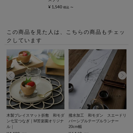
¥
1,540
税込
〜
この商品を見た人は、こちらの商品もチェッ
クしています
折
木製プレイスマット折敷 和モダ
撥水加工 和モダン スエードリ
ン七宝つなぎ｜M苦楽園オリジナ
バーシブルテーブルランナー
ル｜
20cm幅