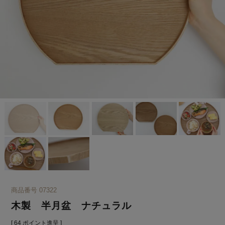
商品番号
07322
木製 半月盆 ナチュラル
[
64
ポイント進呈 ]