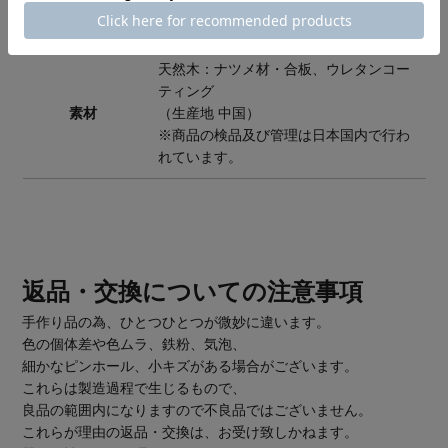
サイズ
幅36×奥行33×高さ1.5cm
天然木：ナツメ材・合板、ウレタンコー
ティング
素材
（生産地 中国）
※商品の検品及び管理は日本国内で行わ
れています。
返品・交換についての注意事項
手作り品の為、ひとつひとつが微妙に違います。
色の個体差や色ムラ、鉄粉、気泡、
細かなピンホール、小キズがある場合がございます。
これらは製造過程で生じるもので、
良品の範囲内になりますので不良品ではございません。
これらが理由の返品・交換は、お受け致しかねます。