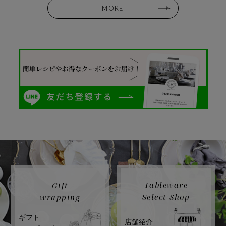
MORE
Tableware
Gift
Select Shop
wrapping
ギフト
店舗紹介