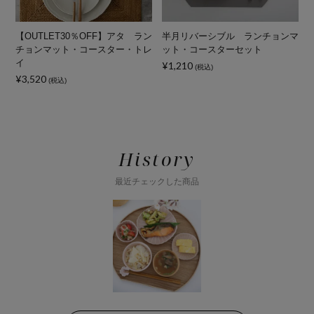
ト
【OUTLET30％OFF】アタ ラン
半月リバーシブル ランチョンマ
チョンマット・コースター・トレ
ット・コースターセット
イ
¥1,210
(税込)
¥3,520
¥
(税込)
History
最近チェックした商品