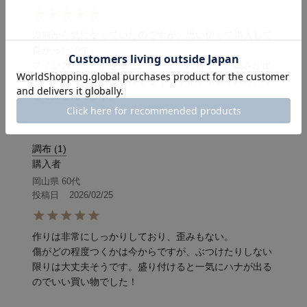
以前から気になっていたのですが、思い切って購入して
良かったです。

フィンガーフードを乗せ、テーブルに置くと、高さが出
て、華やかに。料理だけでなく、小花や小物を飾ったり
して楽しんでます。
調布
1
購入者
岡山県
60代
投稿日
2026/02/25
作りは非常にしっかりしており、歪みもない。

傷がどの程度つくかは今からですが、ぶつけたりしない
限りは大丈夫そうです。盛り付けると一気にハナが出る
のでいい買い物でした！