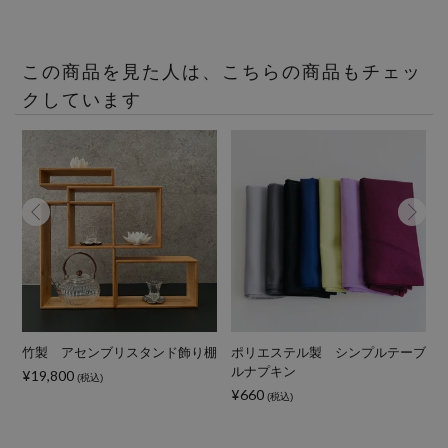
この商品を見た人は、こちらの商品もチェッ
クしています
ド
竹製 アセンブリスタンド飾り棚
ポリエステル製 シンプルテーブ
ルナプキン
¥19,800
(税込)
¥660
¥
(税込)