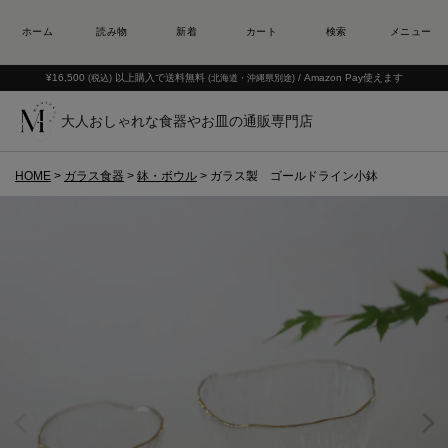
¥16,500
以上購入で送料無料
/ Amazon Pay使えます
(税込)
(北海道・沖縄県別途)
大人おしゃれな食器やお皿の通販専門店
HOME
ガラス食器
鉢・ボウル
ガラス製 ゴールドライン小鉢