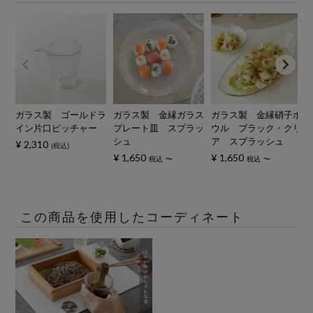
ガラス製 ゴールドラ
ガラス製 金縁ガラス
ガラス製 金縁硝子ボ
イン片口ピッチャー
プレート皿 スプラッ
ウル ブラック・クリ
シュ
ア スプラッシュ
¥
2,310
税込
¥
1,650
¥
1,650
税込
〜
税込
〜
この商品を使用したコーディネート