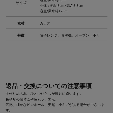
容量/満水時80ml
サイズ
小鉢：幅約8cm×高さ5.3cm
容量/満水時120ml
素材
ガラス
特徴
電子レンジ、食洗機、オーブン：不可
返品・交換についての注意事項
手作り品の為、ひとつひとつが微妙に違います。
色や形の個体差や色ムラ、黒点、
気泡、細かなピンホール、突起、小キズがある場合がございま
す。