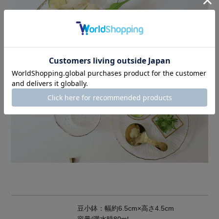
豆小鉢：幅約6.5cm×高さ4.5cm