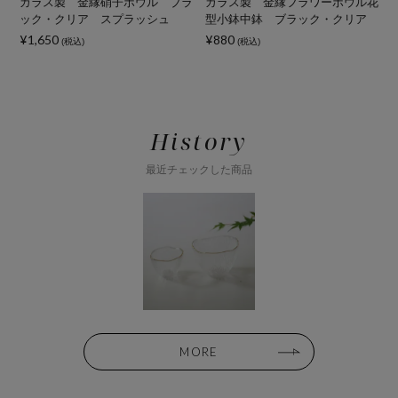
子
ガラス製 金縁硝子ボウル ブラ
ガラス製 金縁フラワーボウル花
ック・クリア スプラッシュ
型小鉢中鉢 ブラック・クリア
¥1,650
¥880
(税込)
(税込)
History
最近チェックした商品
MORE