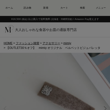
¥16,500
以上購入で送料無料
/ Amazon Pay使えます
(税込)
(北海道・沖縄県別途)
大人おしゃれな食器やお皿の通販専門店
HOME
ファッション雑貨
アクセサリー
mimiy
【OUTLET30％オフ】 mimiy オリジナル ベルベットビジュバレッタ