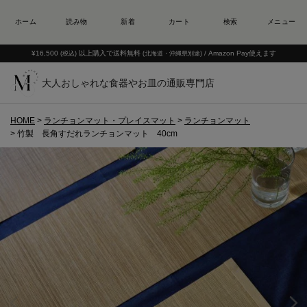
¥16,500
以上購入で送料無料
/ Amazon Pay使えます
(税込)
(北海道・沖縄県別途)
大人おしゃれな食器やお皿の通販専門店
HOME
ランチョンマット・プレイスマット
ランチョンマット
竹製 長角すだれランチョンマット 40cm