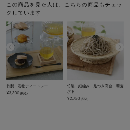
この商品を見た人は、こちらの商品もチェッ
クしています
ド
竹製 巻物ティートレー
竹製 細編み 足つき高台 蕎麦
ざる
¥3,300
(税込)
¥2,750
(税込)
¥