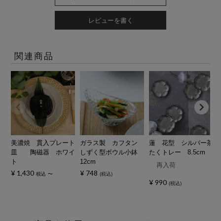
レビューを書く
関連商品
美濃焼 貫入プレート
ガラス製 カフタン
蓮 花型 シルバー茶
皿 陶磁器 ホワイ
しずく型ボウル小鉢
たくトレー 8.5cm
ト
12cm
再入荷
¥
1,430
¥
748
税込
〜
税込
¥
990
税込