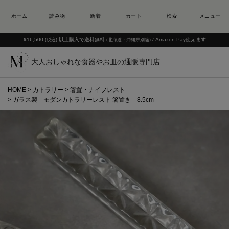
¥16,500
以上購入で送料無料
/ Amazon Pay使えます
(税込)
(北海道・沖縄県別途)
大人おしゃれな食器やお皿の通販専門店
HOME
カトラリー
箸置・ナイフレスト
ガラス製 モダンカトラリーレスト 箸置き 8.5cm