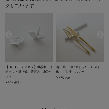
クしています
【OUTLET30％オフ】磁器製 イ
有田焼 白いカトラリーレスト
チョウ・折り鶴 箸置き 2個セ
9cm 磁器 スノー
ット
¥990
¥
(税込)
¥462
(税込)