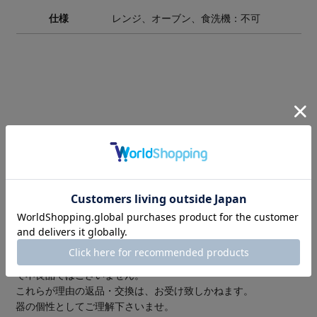
仕様
レンジ、オーブン、食洗機：不可
返品・交換についての注意事項
手作り品の為、ひとつひとつが微妙に違います。
色や形の個体差や色ムラ、黒点、
気泡、細かなピンホール、突起、小キズがある場合がございま
す。
これらは製造過程で生じるもので、良品の範囲内になりますの
で不良品ではございません。
これらが理由の返品・交換は、お受け致しかねます。
器の個性としてご理解下さいませ。