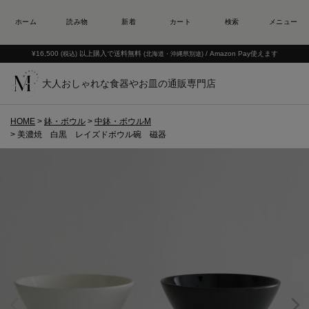
¥16,500
以上購入で送料無料
/ Amazon Pay使えます
(税込)
(北海道・沖縄県別途)
大人おしゃれな食器やお皿の通販専門店
HOME
鉢・ボウル
中鉢・ボウルM
美濃焼 白黒 レイズドボウル碗 磁器