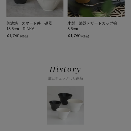
美濃焼 スマート丼 磁器
木製 漆器デザートカップ椀
18.5cm RINKA
8.5cm
¥1,760
¥1,760
¥
(税込)
(税込)
History
最近チェックした商品