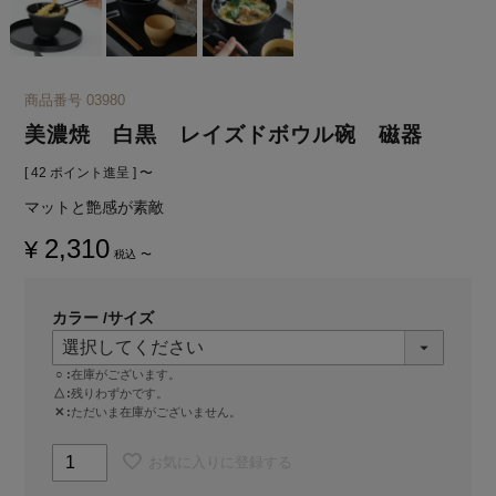
商品番号
03980
美濃焼 白黒 レイズドボウル碗 磁器
[
42
ポイント進呈 ]
〜
マットと艶感が素敵
2,310
¥
税込
〜
カラー
サイズ
○
在庫がございます。
△
残りわずかです。
✕
ただいま在庫がございません。
お気に入りに登録する