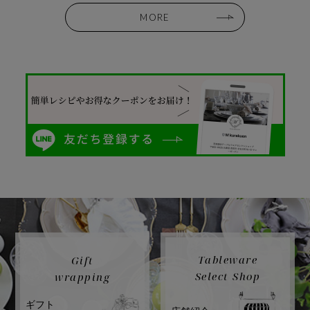
MORE
Tableware
Gift
Select Shop
wrapping
ギフト