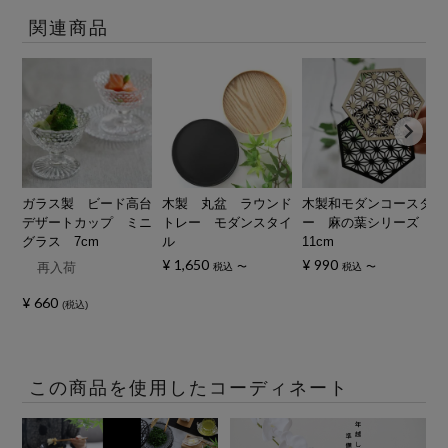
関連商品
ガラス製 ビード高台
木製 丸盆 ラウンド
木製和モダンコースタ
デザートカップ ミニ
トレー モダンスタイ
ー 麻の葉シリーズ
グラス 7cm
ル
11cm
¥
1,650
¥
990
再入荷
税込
〜
税込
〜
¥
660
税込
この商品を使用したコーディネート