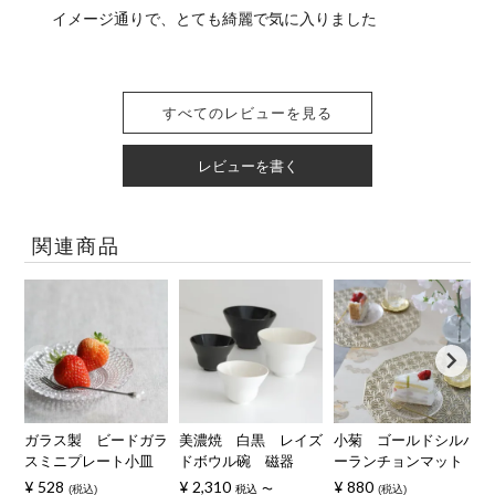
イメージ通りで、とても綺麗で気に入りました
すべてのレビューを見る
レビューを書く
関連商品
ガラス製 ビードガラ
美濃焼 白黒 レイズ
小菊 ゴールドシルバ
スミニプレート小皿
ドボウル碗 磁器
ーランチョンマット
¥
528
¥
2,310
¥
880
税込
税込
〜
税込