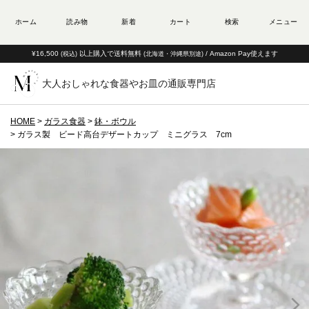
¥16,500
以上購入で送料無料
/ Amazon Pay使えます
(税込)
(北海道・沖縄県別途)
大人おしゃれな食器やお皿の通販専門店
HOME
ガラス食器
鉢・ボウル
ガラス製 ビード高台デザートカップ ミニグラス 7cm