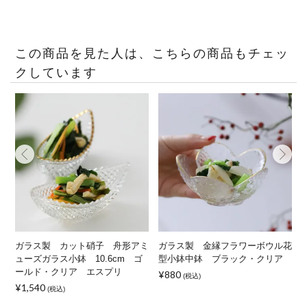
この商品を見た人は、こちらの商品もチェッ
クしています
角
ガラス製 カット硝子 舟形アミ
ガラス製 金縁フラワーボウル花
ューズガラス小鉢 10.6cm ゴ
型小鉢中鉢 ブラック・クリア
ールド・クリア エスプリ
¥880
(税込)
¥1,540
(税込)