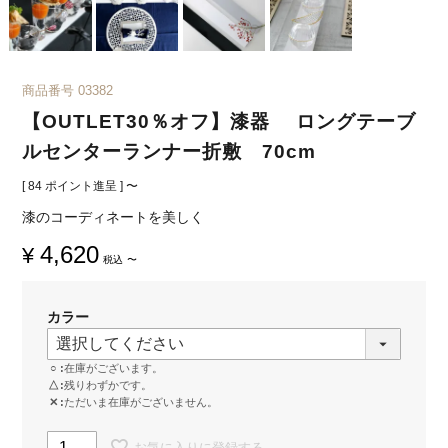
商品番号
03382
【OUTLET30％オフ】漆器 ロングテーブ
ルセンターランナー折敷 70cm
[
84
ポイント進呈 ]
〜
漆のコーディネートを美しく
4,620
¥
税込
〜
カラー
○
在庫がございます。
△
残りわずかです。
✕
ただいま在庫がございません。
お気に入りに登録する