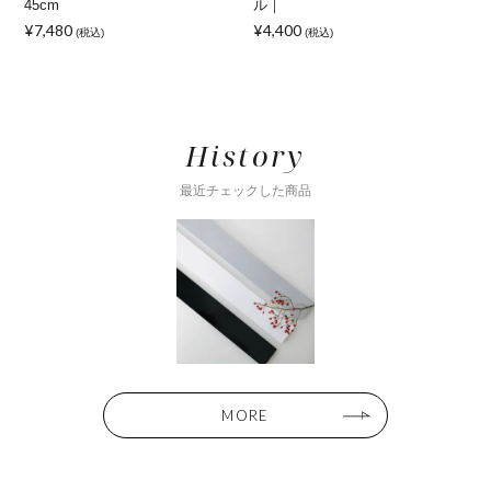
45cm
ル｜
¥7,480
¥4,400
¥
(税込)
(税込)
History
最近チェックした商品
MORE