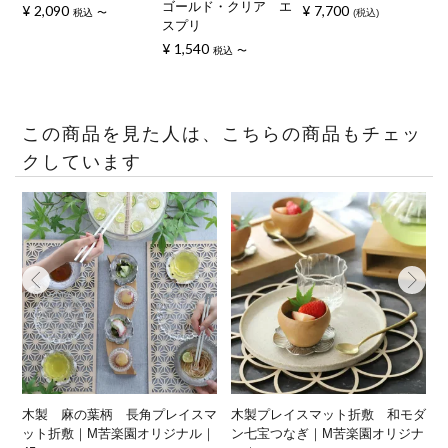
ゴールド・クリア エ
¥
2,090
¥
7,700
税込
〜
税込
スプリ
¥
1,540
税込
〜
この商品を見た人は、こちらの商品もチェッ
クしています
木製 麻の葉柄 長角プレイスマ
木製プレイスマット折敷 和モダ
ット折敷｜M苦楽園オリジナル｜
ン七宝つなぎ｜M苦楽園オリジナ