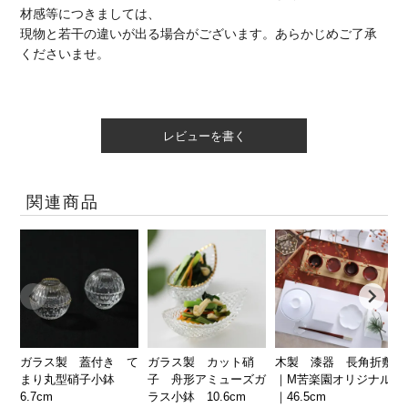
材感等につきましては、
現物と若干の違いが出る場合がございます。あらかじめご了承
くださいませ。
レビューを書く
関連商品
ガラス製 蓋付き て
ガラス製 カット硝
木製 漆器 長角折敷
まり丸型硝子小鉢
子 舟形アミューズガ
｜M苦楽園オリジナル
6.7cm
ラス小鉢 10.6cm
｜46.5cm