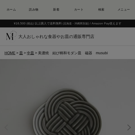
¥16,500
以上購入で送料無料
/ Amazon Pay使えます
(税込)
(北海道・沖縄県別途)
大人おしゃれな食器やお皿の通販専門店
HOME
皿
中皿
美濃焼 結び柄和モダン皿 磁器 musubi