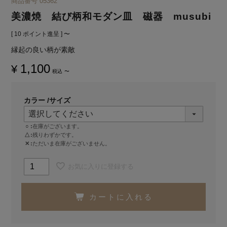
商品番号
05362
美濃焼 結び柄和モダン皿 磁器 musubi
[
10
ポイント進呈 ]
〜
縁起の良い柄が素敵
1,100
¥
税込
〜
カラー
サイズ
○
在庫がございます。
△
残りわずかです。
✕
ただいま在庫がございません。
お気に入りに登録する
カートに入れる