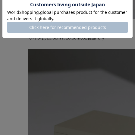
お色は白と黒の２色展開で、
サイズは13.5cmと16.5cmの2種類です