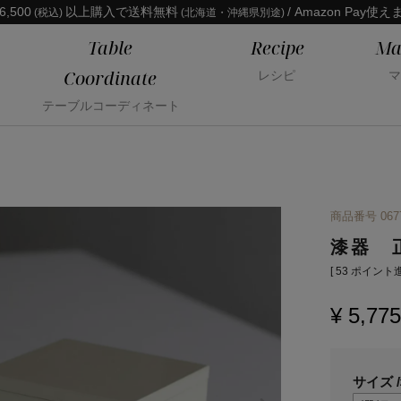
6,500
以上購入で送料無料
/ Amazon Pay使え
(税込)
(北海道・沖縄県別途)
Table
Recipe
Ma
Coordinate
レシピ
マ
テーブルコーディネート
商品番号
067
漆器 
[
53
ポイント進
¥
5,775
サイズ