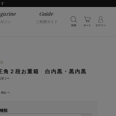
ます
gazine
Guide
ガジン
ご利用ガイド
検索
カート
ログイン
78
正角２段お重箱 白内黒・黒内黒
呈 ]
〜
税込
〜
種類