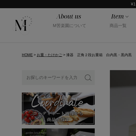
¥1
About us
Item
M苦楽園について
商品一覧
HOME
お重・たけかご
漆器 正角２段お重箱 白内黒・黒内黒