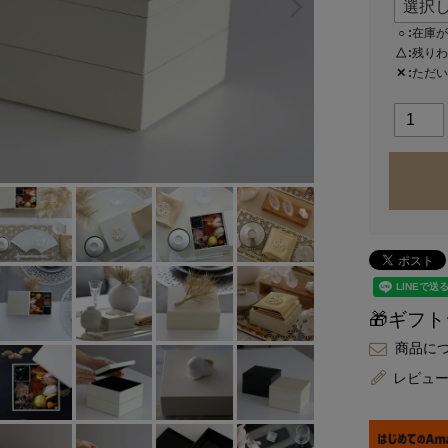
○
在庫が
△
残りわ
✕
ただい
🎁ギフ
商品に
レビュ