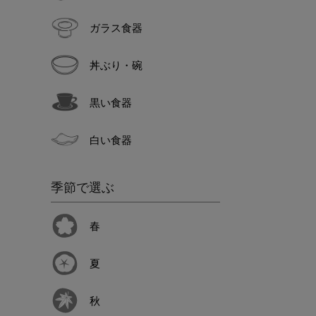
ガラス食器
丼ぶり・碗
黒い食器
白い食器
季節で選ぶ
春
夏
秋