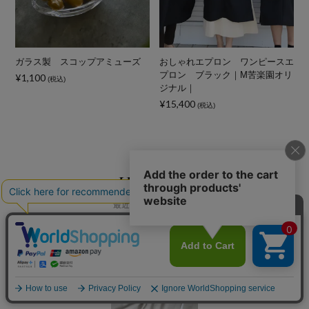
麦
ガラス製 スコップアミューズ
おしゃれエプロン ワンピースエ
プロン ブラック｜M苦楽園オリ
¥1,100
(税込)
ジナル｜
¥
¥15,400
(税込)
History
最近チェックした商品