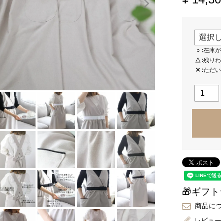
○
在庫が
△
残りわ
✕
ただい
🎁ギフ
商品に
レビュ