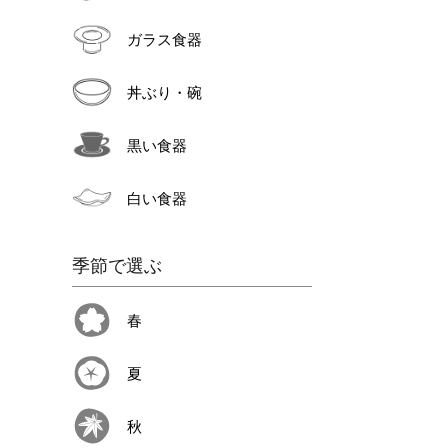
ガラス食器
丼ぶり・碗
黒い食器
白い食器
季節で選ぶ
春
夏
秋