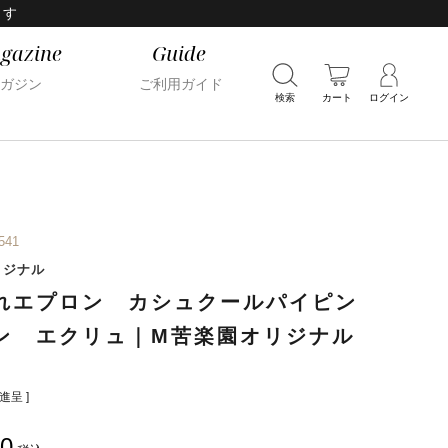
ます
gazine
Guide
ガジン
ご利用ガイド
検索
カート
ログイン
541
リジナル
れエプロン カシュクールパイピン
ン エクリュ｜M苦楽園オリジナル
呈 ]
00