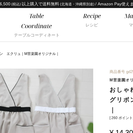
6,500
以上購入で送料無料
/ Amazon Pay使え
(税込)
(北海道・沖縄県別途)
Table
Recipe
Ma
Coordinate
レシピ
マ
テーブルコーディネート
ン エクリュ｜M苦楽園オリジナル｜
商品番号
gd2
M苦楽園オ
おしゃ
グリボ
｜
[
260
ポイント進
¥
14,3