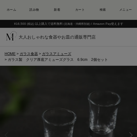
¥16,500
以上購入で送料無料
/ Amazon Pay使えます
(税込)
(北海道・沖縄県別途)
大人おしゃれな食器やお皿の通販専門店
HOME
ガラス食器
ガラスアミューズ
ガラス製 クリア厚底アミューズグラス 6.9cm 2個セット