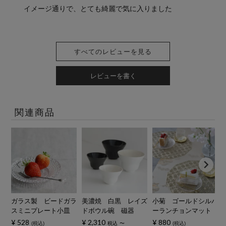
イメージ通りで、とても綺麗で気に入りました
すべてのレビューを見る
レビューを書く
関連商品
ガラス製 ビードガラ
美濃焼 白黒 レイズ
小菊 ゴールドシルバ
スミニプレート小皿
ドボウル碗 磁器
ーランチョンマット
¥
528
¥
2,310
¥
880
税込
税込
〜
税込