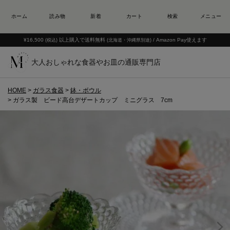
¥16,500
以上購入で送料無料
/ Amazon Pay使えます
(税込)
(北海道・沖縄県別途)
大人おしゃれな食器やお皿の通販専門店
HOME
ガラス食器
鉢・ボウル
ガラス製 ビード高台デザートカップ ミニグラス 7cm