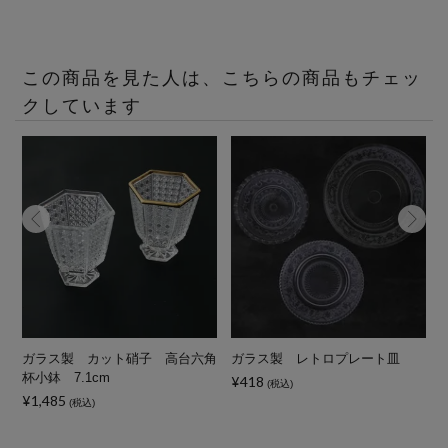
この商品を見た人は、こちらの商品もチェッ
クしています
ウ
ガラス製 カット硝子 高台六角
ガラス製 レトロプレート皿
杯小鉢 7.1cm
¥418
(税込)
¥1,485
(税込)