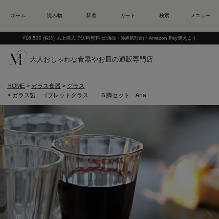
¥16,500
以上購入で送料無料
/ Amazon Pay使えます
(税込)
(北海道・沖縄県別途)
大人おしゃれな食器やお皿の通販専門店
HOME
ガラス食器
グラス
ガラス製 ゴブレットグラス ６脚セット Ana