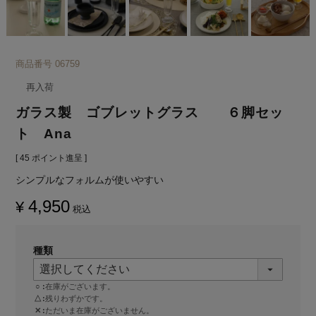
商品番号
06759
再入荷
ガラス製 ゴブレットグラス ６脚セッ
ト Ana
[
45
ポイント進呈 ]
シンプルなフォルムが使いやすい
4,950
¥
税込
種類
○
在庫がございます。
△
残りわずかです。
✕
ただいま在庫がございません。