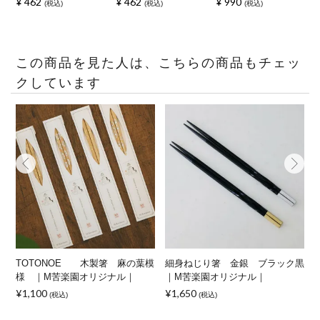
¥
462
¥
462
¥
990
税込
税込
税込
この商品を見た人は、こちらの商品もチェッ
クしています
TOTONOE 木製箸 麻の葉模
細身ねじり箸 金銀 ブラック黒
様 ｜M苦楽園オリジナル｜
｜M苦楽園オリジナル｜
¥1,100
¥1,650
¥
(税込)
(税込)