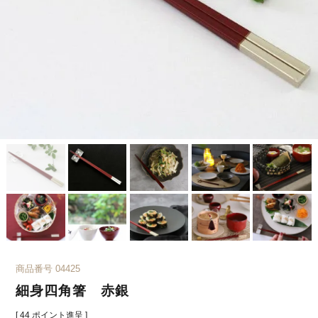
商品番号
04425
細身四角箸 赤銀
[
44
ポイント進呈 ]