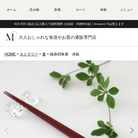
¥16,500
以上購入で送料無料
/ Amazon Pay使えます
(税込)
(北海道・沖縄県別途)
大人おしゃれな食器やお皿の通販専門店
HOME
カトラリー
箸
細身四角箸 赤銀