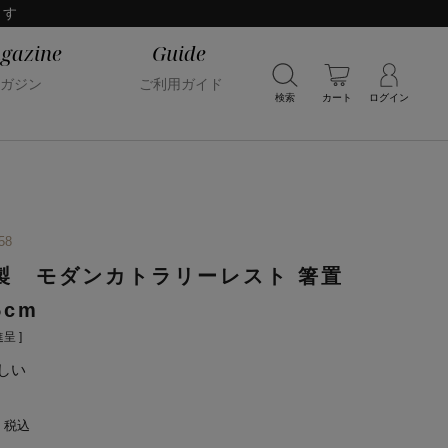
ます
gazine
Guide
ガジン
ご利用ガイド
検索
カート
ログイン
58
製 モダンカトラリーレスト 箸置
5cm
呈 ]
しい
税込