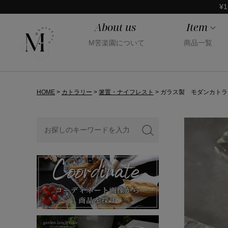
¥1
About us
Item
M苦楽園について
商品一覧
HOME
カトラリー
箸置・ナイフレスト
ガラス製 モダンカトラリ