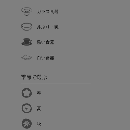
ガラス食器
丼ぶり・碗
黒い食器
白い食器
季節で選ぶ
春
夏
秋