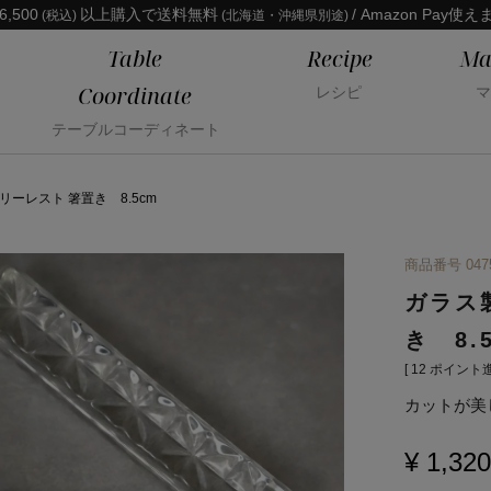
6,500
以上購入で送料無料
/ Amazon Pay使え
(税込)
(北海道・沖縄県別途)
Table
Recipe
Ma
Coordinate
レシピ
マ
テーブルコーディネート
ーレスト 箸置き 8.5cm
商品番号
047
ガラス
き 8.
[
12
ポイント進
カットが美
¥
1,320