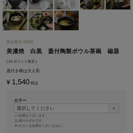
商品番号
00832
美濃焼 白黒 蓋付陶製ボウル茶碗 磁器
[
14
ポイント進呈 ]
蓋付き碗は大人気
1,540
¥
税込
カラー
○
在庫がございます。
△
残りわずかです。
✕
ただいま在庫がございません。