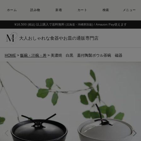
¥16,500
以上購入で送料無料
/ Amazon Pay使えます
(税込)
(北海道・沖縄県別途)
大人おしゃれな食器やお皿の通販専門店
HOME
飯碗・汁椀・丼
美濃焼 白黒 蓋付陶製ボウル茶碗 磁器