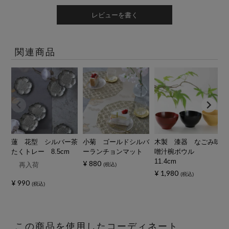
レビューを書く
関連商品
蓮 花型 シルバー茶
小菊 ゴールドシルバ
木製 漆器 なごみ味
たくトレー 8.5cm
ーランチョンマット
噌汁椀ボウル
11.4cm
¥
880
再入荷
税込
¥
1,980
税込
¥
990
税込
この商品を使用したコーディネート