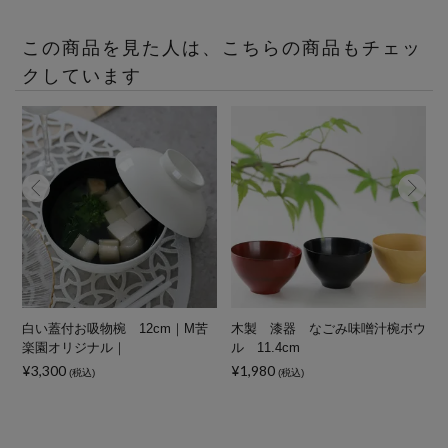
この商品を見た人は、こちらの商品もチェッ
クしています
白い蓋付お吸物椀 12cm｜M苦
木製 漆器 なごみ味噌汁椀ボウ
楽園オリジナル｜
ル 11.4cm
¥3,300
¥1,980
¥
(税込)
(税込)