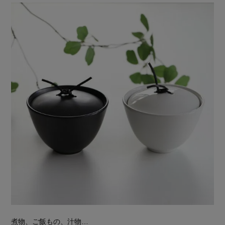
煮物、ご飯もの、汁物…