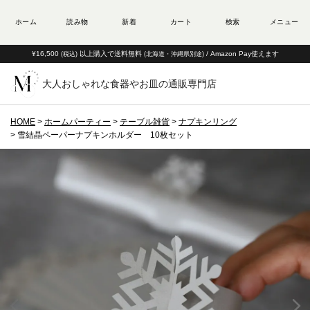
¥16,500
以上購入で送料無料
/ Amazon Pay使えます
(税込)
(北海道・沖縄県別途)
大人おしゃれな食器やお皿の通販専門店
HOME
ホームパーティー
テーブル雑貨
ナプキンリング
雪結晶ペーパーナプキンホルダー 10枚セット