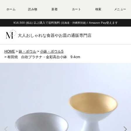
¥16,500
以上購入で送料無料
/ Amazon Pay使えます
(税込)
(北海道・沖縄県別途)
大人おしゃれな食器やお皿の通販専門店
HOME
鉢・ボウル
小鉢・ボウルS
有田焼 白吹プラチナ・金彩高台小鉢 9.4cm