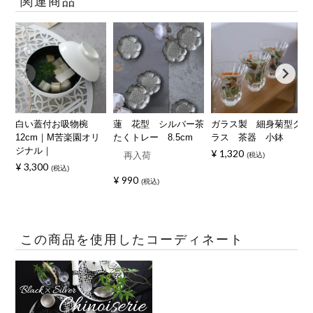
関連商品
白い蓋付お吸物椀
蓮 花型 シルバー茶
ガラス製 細身菊型グ
12cm｜M苦楽園オリ
たくトレー 8.5cm
ラス 茶器 小鉢
ジナル｜
¥
1,320
再入荷
税込
¥
3,300
税込
¥
990
税込
この商品を使用したコーディネート