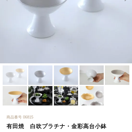
商品番号
06815
有田焼 白吹プラチナ・金彩高台小鉢