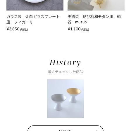
ガラス製 金白ガラスプレート
美濃焼 結び柄和モダン皿 磁
皿 フィガーリ
器 musubi
¥3,850
¥1,100
¥
(税込)
(税込)
History
最近チェックした商品