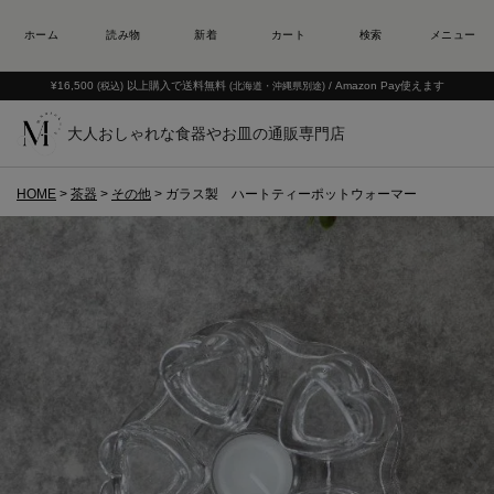
¥16,500
以上購入で送料無料
/ Amazon Pay使えます
(税込)
(北海道・沖縄県別途)
大人おしゃれな食器やお皿の通販専門店
HOME
茶器
その他
ガラス製 ハートティーポットウォーマー