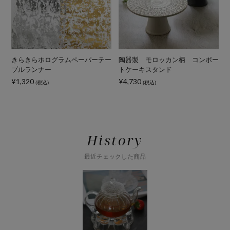
タ
きらきらホログラムペーパーテー
陶器製 モロッカン柄 コンポー
ブルランナー
トケーキスタンド
¥
¥1,320
¥4,730
(税込)
(税込)
History
最近チェックした商品